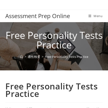
Skip
to
Assessment Prep Online
content
Menu
Free Personality Tests
Practice
>
適性検査
>
Free Personality Tests Practice
Free Personality Tests
Practice