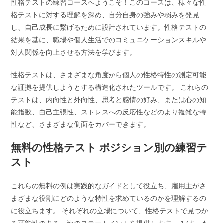
性格テストの練習コースへようこそ！このコースは、様々な性
格テストに対する理解を深め、自分自身の強みや弱みを発見
し、自己成長に繋げるために設計されています。性格テストの
結果を基に、職場や個人生活でのコミュニケーションスキルや
対人関係を向上させる方法を学びます。
性格テストは、さまざまな角度から個人の性格特性の測定可能
な証拠を提供しようとする構造化されたツールです。 これらの
テストは、内向性と外向性、思考と感情の好み、または心の知
能指数、自己主張性、ストレスへの反応性などのより複雑な特
性など、さまざまな側面をカバーできます。
無料の性格テスト ポジション別の練習テ
スト
これらの無料の例は実践的なガイドとして役立ち、雇用主がさ
まざまな役割にどのような特性を求めているのかを理解するの
に役立ちます。 それぞれの立場について、性格テストで見つか
る可能性のある一連のステートメントを提供します。 1 (まった